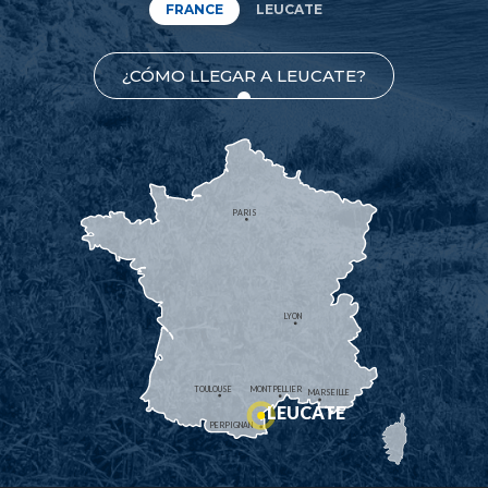
FRANCE
LEUCATE
¿CÓMO LLEGAR A LEUCATE?
PARIS
LYON
TOULOUSE
MONTPELLIER
MARSEILLE
LEUCATE
PERPIGNAN