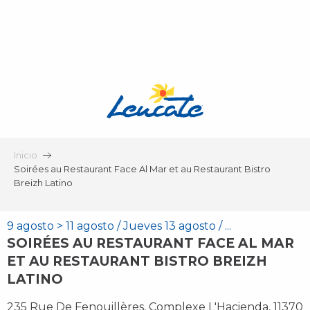
Aller
au
contenu
principal
Inicio
Soirées au Restaurant Face Al Mar et au Restaurant Bistro
Breizh Latino
9 agosto > 11 agosto / Jueves 13 agosto / ...
SOIRÉES AU RESTAURANT FACE AL MAR
ET AU RESTAURANT BISTRO BREIZH
LATINO
235 Rue De Fenouillères, Complexe L'Hacienda, 11370