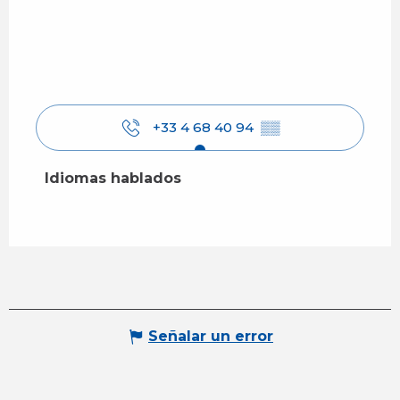
+33 4 68 40 94
▒▒
Idiomas hablados
Idiomas hablados
Señalar un error