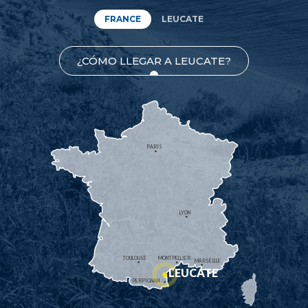
FRANCE
LEUCATE
¿CÓMO LLEGAR A LEUCATE?
PARIS
LYON
TOULOUSE
MONTPELLIER
MARSEILLE
LEUCATE
PERPIGNAN