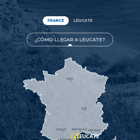
FRANCE
LEUCATE
¿CÓMO LLEGAR A LEUCATE?
PARIS
LYON
TOULOUSE
MONTPELLIER
MARSEILLE
LEUCATE
PERPIGNAN