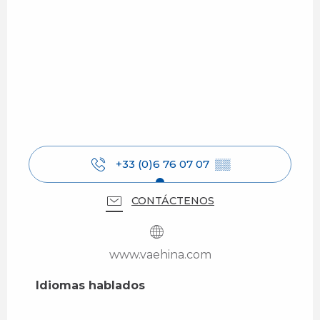
+33 (0)6 76 07 07
▒▒
CONTÁCTENOS
www.vaehina.com
Idiomas hablados
Idiomas hablados