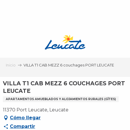
Aller
au
contenu
principal
Inicio
VILLA T1 CAB MEZZ 6 couchages PORT LEUCATE
VILLA T1 CAB MEZZ 6 COUCHAGES PORT
LEUCATE
APARTAMENTOS AMUEBLADOS Y ALOJAMIENTOS RURALES (GÎTES)
11370 Port Leucate, Leucate
Cómo llegar
Compartir