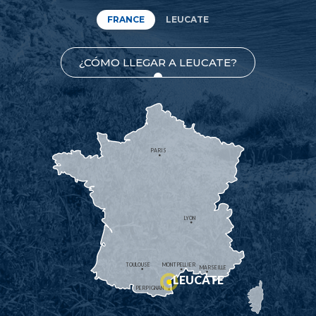
FRANCE
LEUCATE
¿CÓMO LLEGAR A LEUCATE?
PARIS
LYON
TOULOUSE
MONTPELLIER
MARSEILLE
LEUCATE
PERPIGNAN