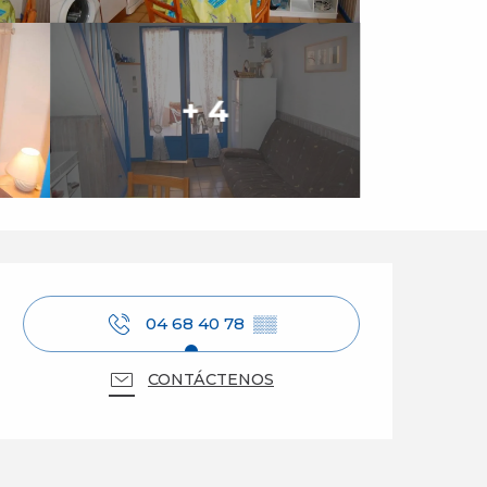
+ 4
Horarios y datos de 
04 68 40 78
▒▒
CONTÁCTENOS