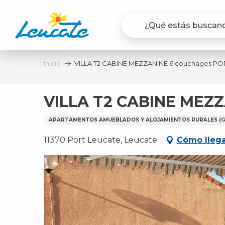
Aller
au
contenu
principal
Inicio
VILLA T2 CABINE MEZZANINE 6 couchages PO
VILLA T2 CABINE MEZ
APARTAMENTOS AMUEBLADOS Y ALOJAMIENTOS RURALES (GÎ
11370 Port Leucate, Leucate
Cómo lleg