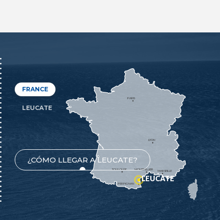
FRANCE
PARIS
LEUCATE
LYON
¿CÓMO LLEGAR A LEUCATE?
TOULOUSE
MONTPELLIER
MARSEILLE
LEUCATE
PERPIGNAN