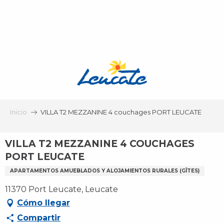
Aller
au
contenu
principal
Inicio
VILLA T2 MEZZANINE 4 couchages PORT LEUCATE
VILLA T2 MEZZANINE 4 COUCHAGES
PORT LEUCATE
APARTAMENTOS AMUEBLADOS Y ALOJAMIENTOS RURALES (GÎTES)
11370 Port Leucate, Leucate
Cómo llegar
Compartir