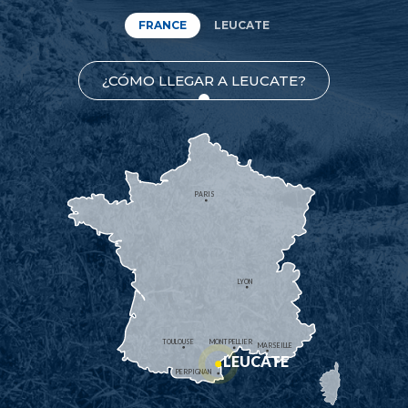
FRANCE
LEUCATE
¿CÓMO LLEGAR A LEUCATE?
PARIS
LYON
TOULOUSE
MONTPELLIER
MARSEILLE
LEUCATE
PERPIGNAN