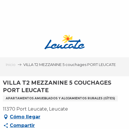
Aller
au
contenu
principal
Inicio
VILLA T2 MEZZANINE 5 couchages PORT LEUCATE
VILLA T2 MEZZANINE 5 COUCHAGES
PORT LEUCATE
APARTAMENTOS AMUEBLADOS Y ALOJAMIENTOS RURALES (GÎTES)
11370 Port Leucate, Leucate
Cómo llegar
Compartir