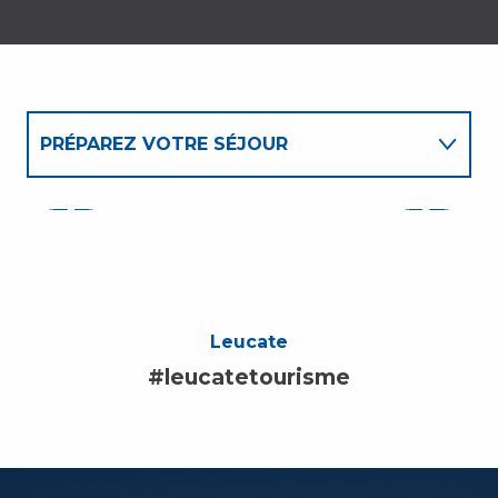
PRÉPAREZ VOTRE SÉJOUR
Descargar
FAMILLE
RANDO / VÉLO
TOURISME & HANDICAP
Leucate
#leucatetourisme
RÉGION
ASSOCIATIONS