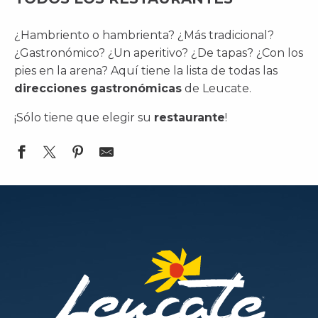
¿Hambriento o hambrienta? ¿Más tradicional?
¿Gastronómico? ¿Un aperitivo? ¿De tapas? ¿Con los
pies en la arena? Aquí tiene la lista de todas las
direcciones gastronómicas
de Leucate.
¡Sólo tiene que elegir su
restaurante
!
Rev'Pizza
Pizza Chez Jordan
Les Glaces du Port
Loco Loco Resto
Le Gecko Bleu
Couscous de l'Orient
La Closerie
L'Etage