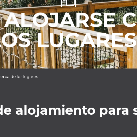
 ALOJARSE C
LOS LUGARES
erca de los lugares
e alojamiento para s