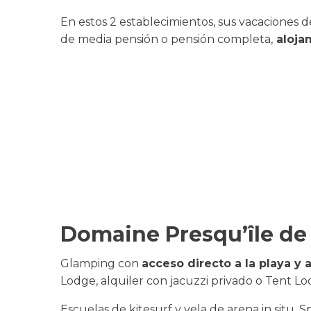
En estos 2 establecimientos, sus vacaciones de
de media pensión o pensión completa,
aloja
Domaine Presqu’île de
Glamping con
acceso directo a la playa y 
Lodge, alquiler con jacuzzi privado o Tent L
Escuelas de kitesurf y vela de arena in situ, S