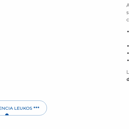
A
s
c
L
d
ENCIA LEUKOS ***