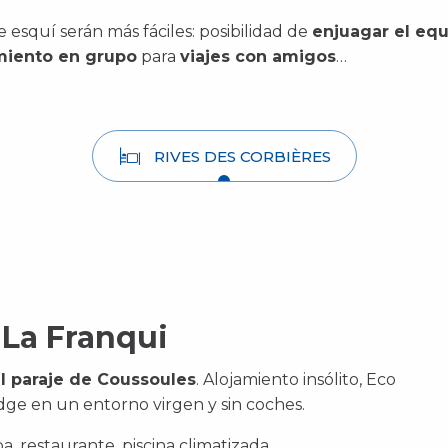
 esquí serán más fáciles: posibilidad de
enjuagar el eq
miento en grupo
para
viajes con amigos
…
RIVES DES CORBIÈRES
 La Franqui
al paraje de Coussoules
. Alojamiento insólito, Eco
odge en un entorno virgen y sin coches.
pa, restaurante, piscina climatizada.