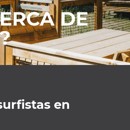
ERCA DE
?
urfistas en