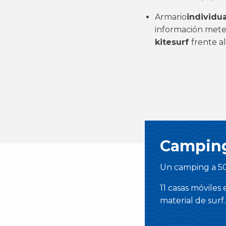
Armario
individu
información meteo
kitesurf
frente a
Camping
Un camping a 50 
11 casas móvile
material de surf.