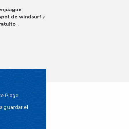
enjuague
,
spot de windsurf
y
ratuito
…
te Plage.
a guardar el