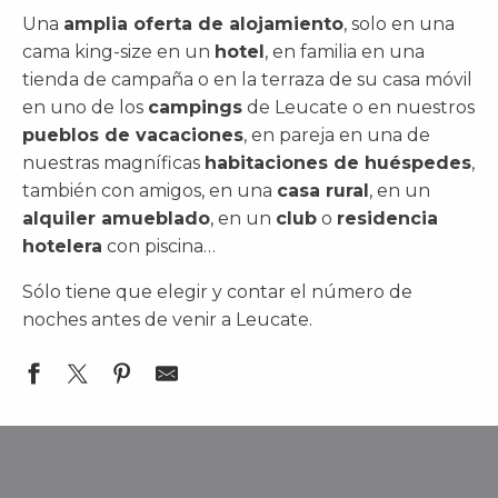
Una
amplia oferta de alojamiento
, solo en una
cama king-size en un
hotel
, en familia en una
tienda de campaña o en la terraza de su casa móvil
en uno de los
campings
de Leucate o en nuestros
pueblos de vacaciones
, en pareja en una de
nuestras magníficas
habitaciones de huéspedes
,
también con amigos, en una
casa rural
, en un
alquiler amueblado
, en un
club
o
residencia
hotelera
con piscina…
Sólo tiene que elegir y contar el número de
noches antes de venir a Leucate.
VILLA T2 5 couchages PORT LEUCATE
MEUBLÉ DE TOURISME - Paul et Annie CASTADERE
4 Pièces 7 couchages PORT LEUCATE