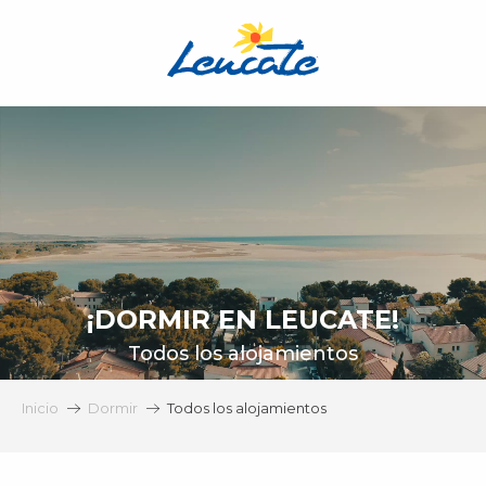
Aller
au
contenu
principal
¡DORMIR EN LEUCATE!
Todos los alojamientos
Inicio
Dormir
Todos los alojamientos